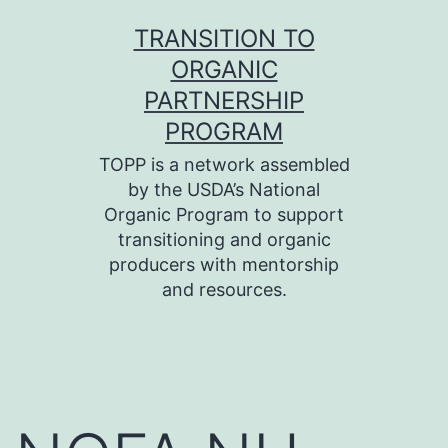
Skip
TRANSITION TO
to
ORGANIC
content
PARTNERSHIP
PROGRAM
TOPP is a network assembled
by the USDA’s National
Organic Program to support
transitioning and organic
producers with mentorship
and resources.