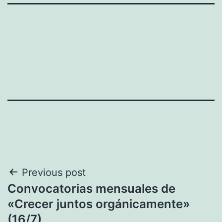
Navegación
Previous post
Convocatorias mensuales de
de
«Crecer juntos orgánicamente»
entradas
(16/7)