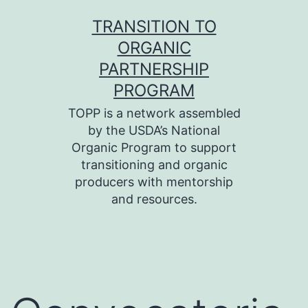
Skip
TRANSITION TO
to
ORGANIC
content
PARTNERSHIP
PROGRAM
TOPP is a network assembled
by the USDA’s National
Organic Program to support
transitioning and organic
producers with mentorship
and resources.