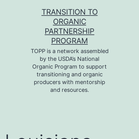
Skip
TRANSITION TO
to
ORGANIC
content
PARTNERSHIP
PROGRAM
TOPP is a network assembled
by the USDA’s National
Organic Program to support
transitioning and organic
producers with mentorship
and resources.