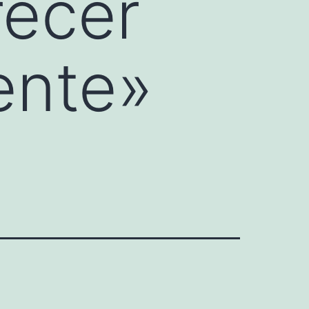
recer
ente»