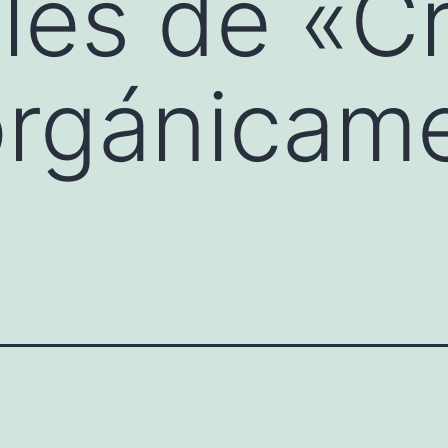
les de «C
orgánicam