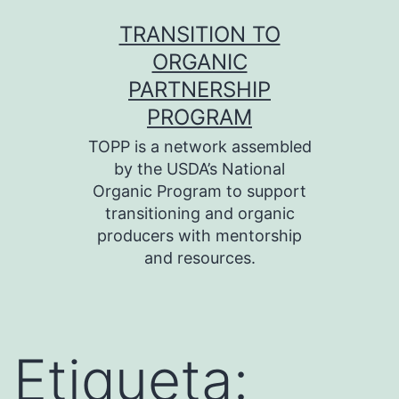
Skip
TRANSITION TO
to
ORGANIC
content
PARTNERSHIP
PROGRAM
TOPP is a network assembled
by the USDA’s National
Organic Program to support
transitioning and organic
producers with mentorship
and resources.
Etiqueta: