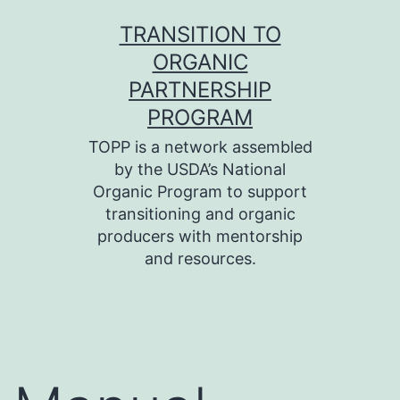
Skip
TRANSITION TO
to
ORGANIC
content
PARTNERSHIP
PROGRAM
TOPP is a network assembled
by the USDA’s National
Organic Program to support
transitioning and organic
producers with mentorship
and resources.