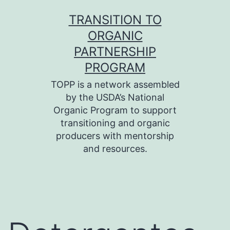
Skip
TRANSITION TO
to
ORGANIC
content
PARTNERSHIP
PROGRAM
TOPP is a network assembled
by the USDA’s National
Organic Program to support
transitioning and organic
producers with mentorship
and resources.