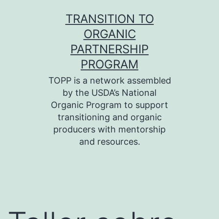
Skip
TRANSITION TO
to
ORGANIC
content
PARTNERSHIP
PROGRAM
TOPP is a network assembled
by the USDA’s National
Organic Program to support
transitioning and organic
producers with mentorship
and resources.