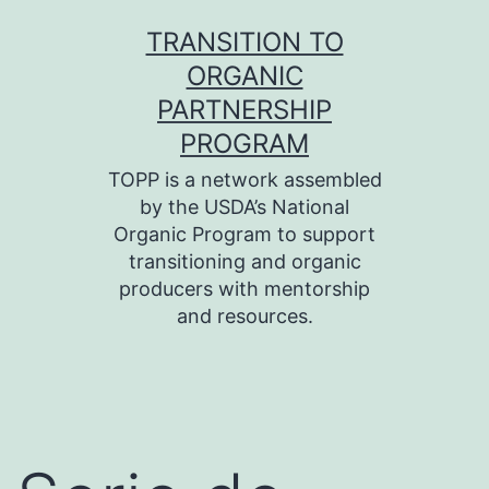
Skip
TRANSITION TO
to
ORGANIC
content
PARTNERSHIP
PROGRAM
TOPP is a network assembled
by the USDA’s National
Organic Program to support
transitioning and organic
producers with mentorship
and resources.