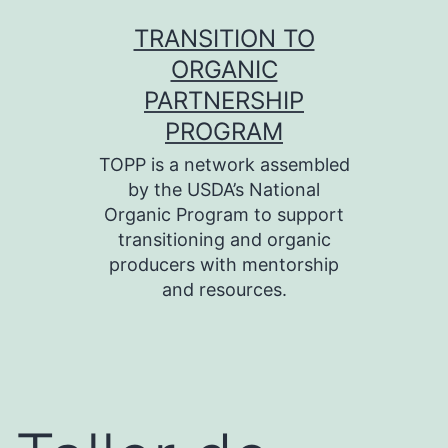
Skip
TRANSITION TO
to
ORGANIC
content
PARTNERSHIP
PROGRAM
TOPP is a network assembled
by the USDA’s National
Organic Program to support
transitioning and organic
producers with mentorship
and resources.