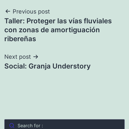
Navegación
Previous post
Taller: Proteger las vías fluviales
de
con zonas de amortiguación
entradas
ribereñas
Next post
Social: Granja Understory
Search for :