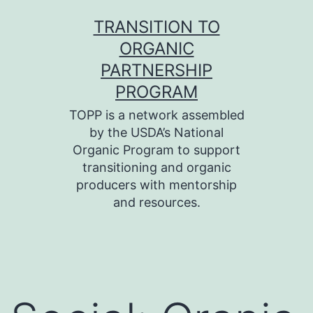
Skip
TRANSITION TO
to
ORGANIC
content
PARTNERSHIP
PROGRAM
TOPP is a network assembled
by the USDA’s National
Organic Program to support
transitioning and organic
producers with mentorship
and resources.