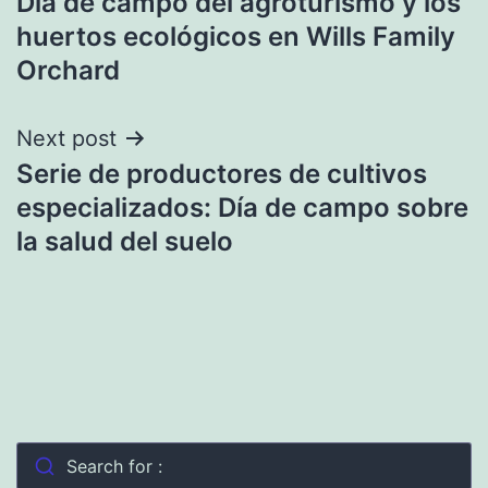
Día de campo del agroturismo y los
de
huertos ecológicos en Wills Family
entradas
Orchard
Next post
Serie de productores de cultivos
especializados: Día de campo sobre
la salud del suelo
Search for :