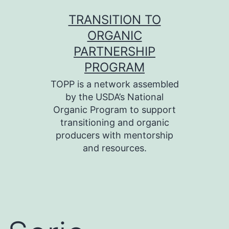
Skip
TRANSITION TO
to
ORGANIC
content
PARTNERSHIP
PROGRAM
TOPP is a network assembled
by the USDA’s National
Organic Program to support
transitioning and organic
producers with mentorship
and resources.