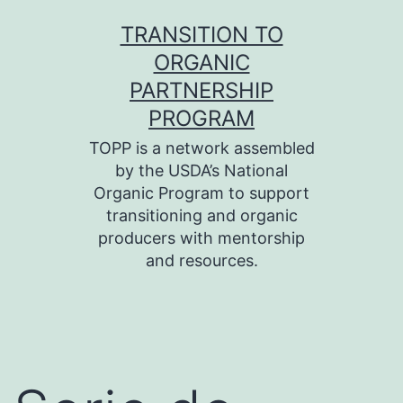
Skip
TRANSITION TO
to
ORGANIC
content
PARTNERSHIP
PROGRAM
TOPP is a network assembled
by the USDA’s National
Organic Program to support
transitioning and organic
producers with mentorship
and resources.