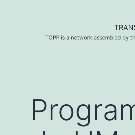
Skip
to
content
TRAN
TOPP is a network assembled by th
Program