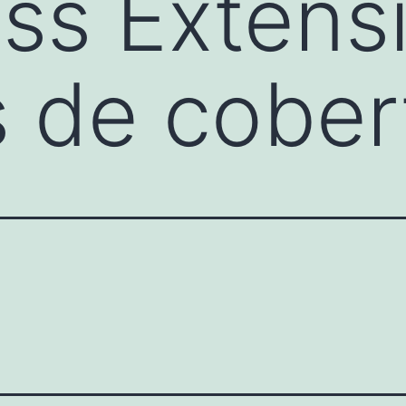
s Extensi
s de cober