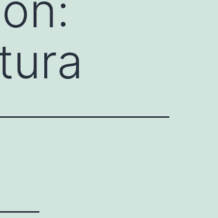
on:
tura