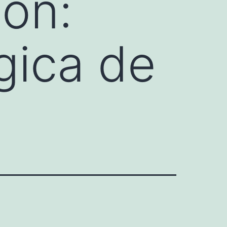
on:
gica de