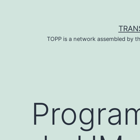
Skip
to
content
TRAN
TOPP is a network assembled by th
Program