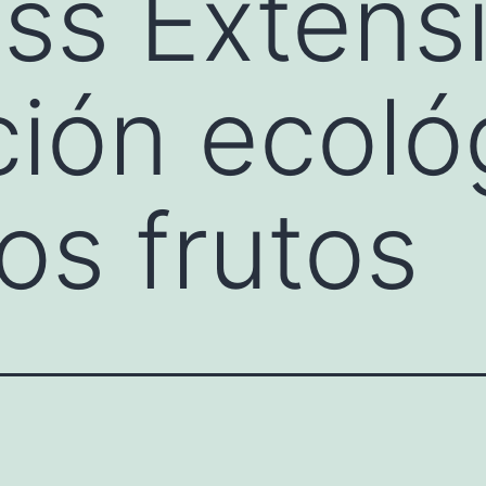
s Extensi
ión ecoló
s frutos