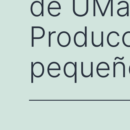
de UMas
Producc
pequeño