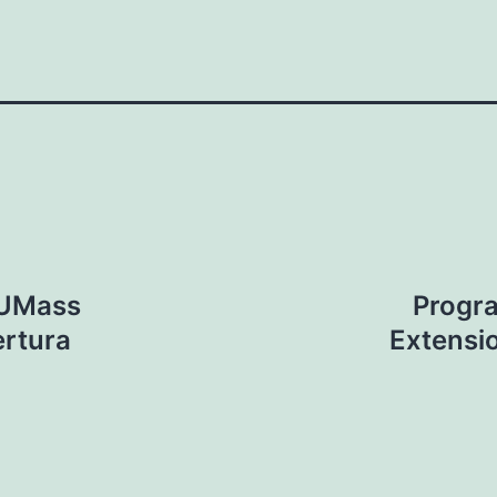
 UMass
Progr
ertura
Extensi