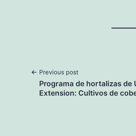
Navegación
Previous post
Programa de hortalizas de
de
Extension: Cultivos de cob
entradas