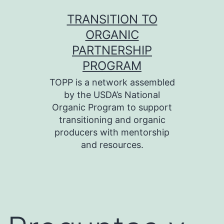
Skip
TRANSITION TO
to
ORGANIC
content
PARTNERSHIP
PROGRAM
TOPP is a network assembled
by the USDA’s National
Organic Program to support
transitioning and organic
producers with mentorship
and resources.