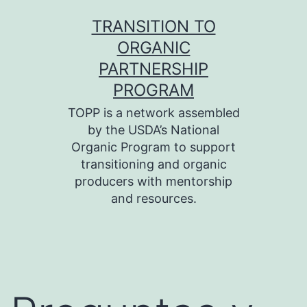
Skip
TRANSITION TO
to
ORGANIC
content
PARTNERSHIP
PROGRAM
TOPP is a network assembled
by the USDA’s National
Organic Program to support
transitioning and organic
producers with mentorship
and resources.