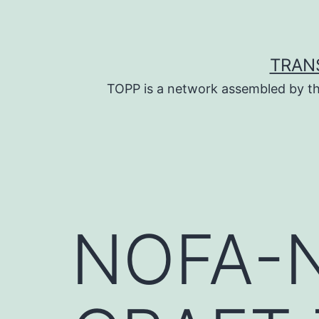
Skip
to
content
TRAN
TOPP is a network assembled by th
NOFA-N