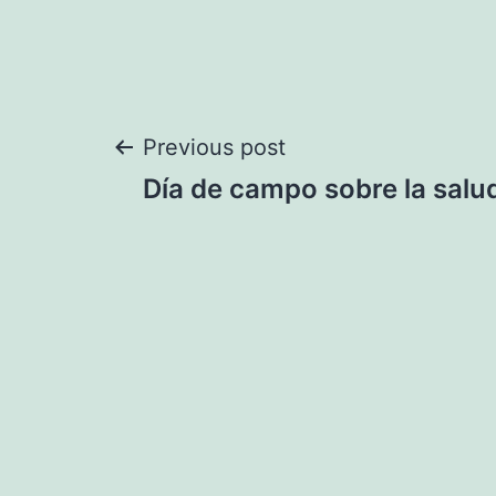
Navegación
Previous post
Día de campo sobre la salud
de
entradas