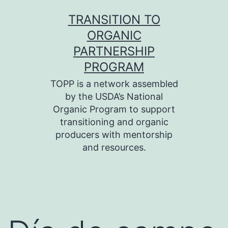
Skip
TRANSITION TO
to
ORGANIC
content
PARTNERSHIP
PROGRAM
TOPP is a network assembled
by the USDA’s National
Organic Program to support
transitioning and organic
producers with mentorship
and resources.