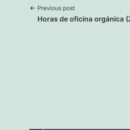
Navegación
Previous post
Horas de oficina orgánica 
de
entradas