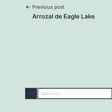
Navegación
Previous post
Arrozal de Eagle Lake
de
entradas