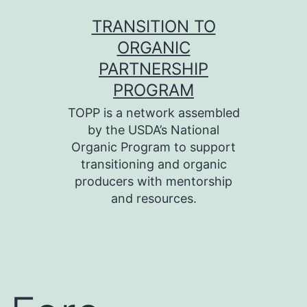
Skip
TRANSITION TO
to
ORGANIC
content
PARTNERSHIP
PROGRAM
TOPP is a network assembled
by the USDA’s National
Organic Program to support
transitioning and organic
producers with mentorship
and resources.