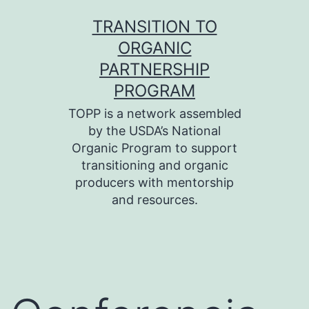
Skip
TRANSITION TO
to
ORGANIC
content
PARTNERSHIP
PROGRAM
TOPP is a network assembled
by the USDA’s National
Organic Program to support
transitioning and organic
producers with mentorship
and resources.