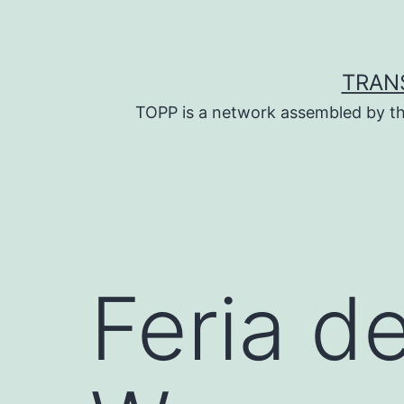
Skip
to
content
TRAN
TOPP is a network assembled by th
Feria d