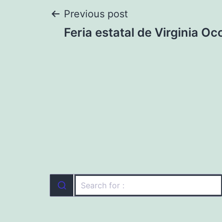
Navegación
Previous post
Feria estatal de Virginia Oc
de
entradas