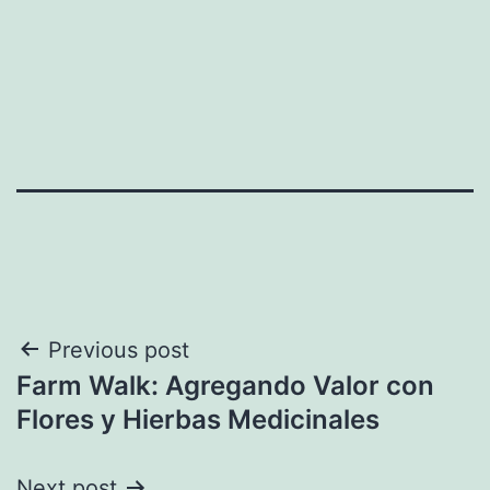
Navegación
Previous post
Farm Walk: Agregando Valor con
de
Flores y Hierbas Medicinales
entradas
Next post