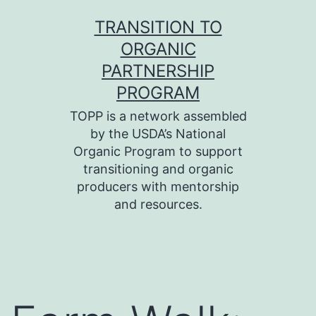
Skip
TRANSITION TO
to
ORGANIC
content
PARTNERSHIP
PROGRAM
TOPP is a network assembled
by the USDA’s National
Organic Program to support
transitioning and organic
producers with mentorship
and resources.