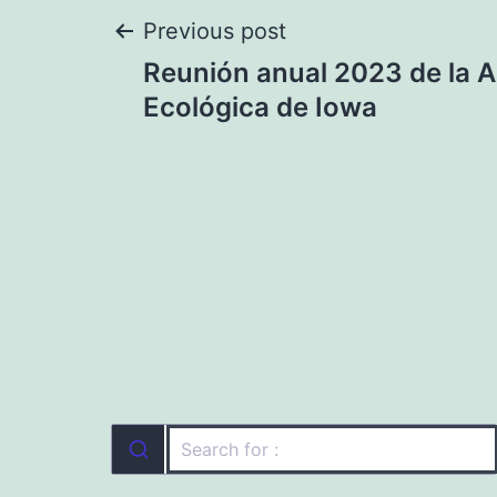
Navegación
Previous post
Reunión anual 2023 de la 
de
Ecológica de Iowa
entradas