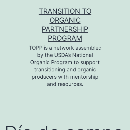
Skip
TRANSITION TO
to
ORGANIC
content
PARTNERSHIP
PROGRAM
TOPP is a network assembled
by the USDA’s National
Organic Program to support
transitioning and organic
producers with mentorship
and resources.