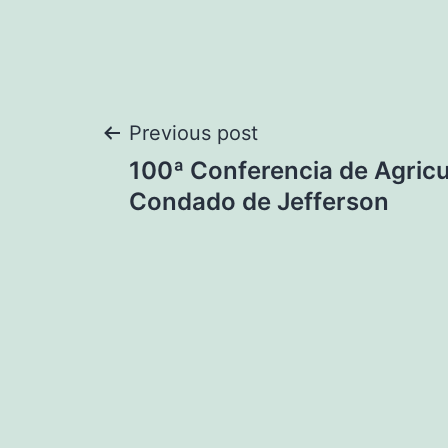
Navegación
Previous post
100ª Conferencia de Agricu
de
Condado de Jefferson
entradas