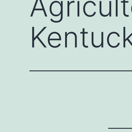
Agricul
Kentuc