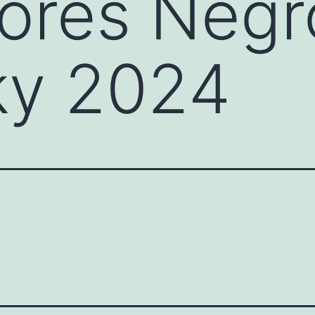
tores Negr
ky 2024