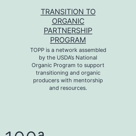
Skip
TRANSITION TO
to
ORGANIC
content
PARTNERSHIP
PROGRAM
TOPP is a network assembled
by the USDA’s National
Organic Program to support
transitioning and organic
producers with mentorship
and resources.