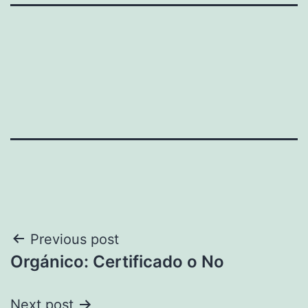
Navegación
Previous post
Orgánico: Certificado o No
de
entradas
Next post