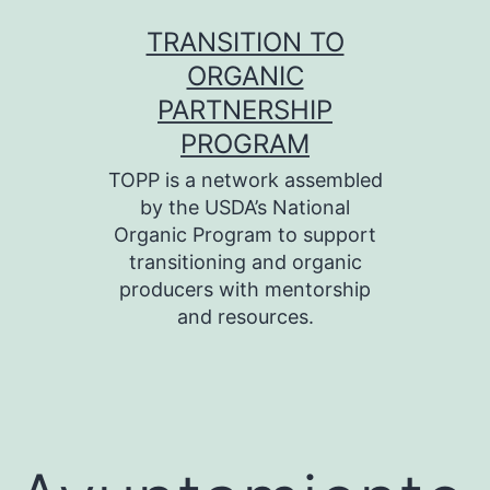
Skip
TRANSITION TO
to
ORGANIC
content
PARTNERSHIP
PROGRAM
TOPP is a network assembled
by the USDA’s National
Organic Program to support
transitioning and organic
producers with mentorship
and resources.