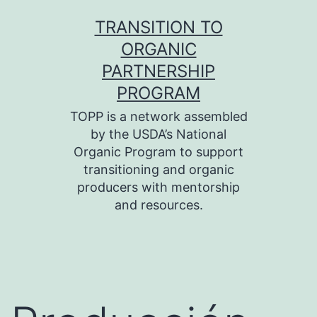
Skip
TRANSITION TO
to
ORGANIC
content
PARTNERSHIP
PROGRAM
TOPP is a network assembled
by the USDA’s National
Organic Program to support
transitioning and organic
producers with mentorship
and resources.