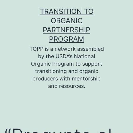
Skip
TRANSITION TO
to
ORGANIC
content
PARTNERSHIP
PROGRAM
TOPP is a network assembled
by the USDA’s National
Organic Program to support
transitioning and organic
producers with mentorship
and resources.