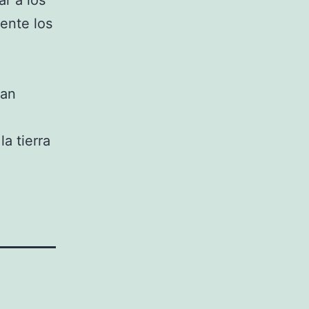
r a los
mente los
tan
a tierra