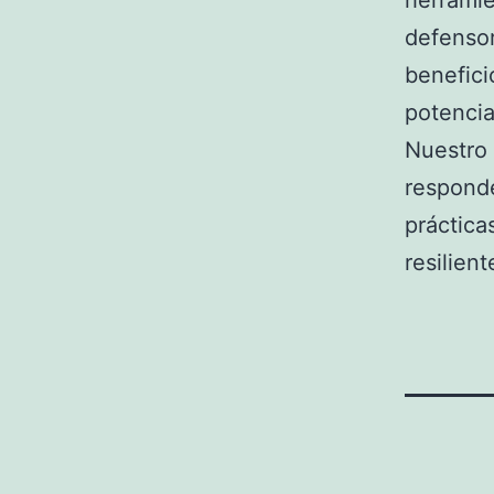
herramie
defensor
benefici
potencia
Nuestro 
responde
práctica
resilien