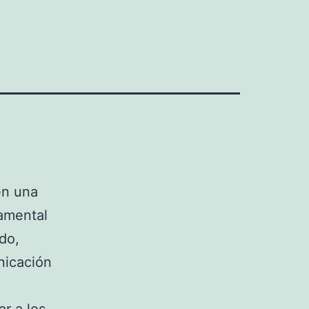
en una
damental
do,
nicación