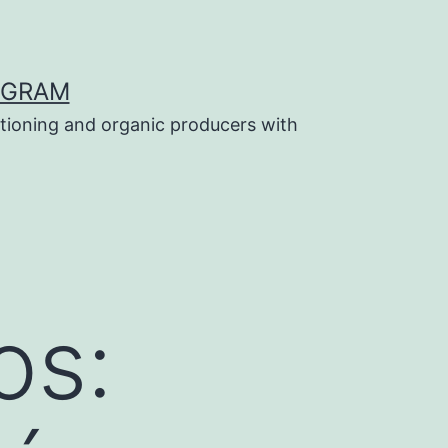
OGRAM
tioning and organic producers with
os: