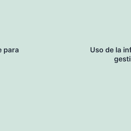
e para
Uso de la i
gest