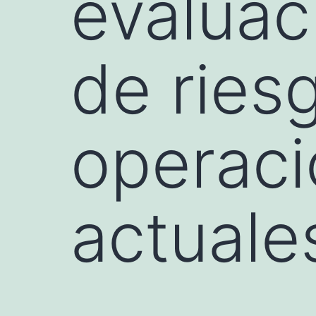
evaluac
de ries
operaci
actuale