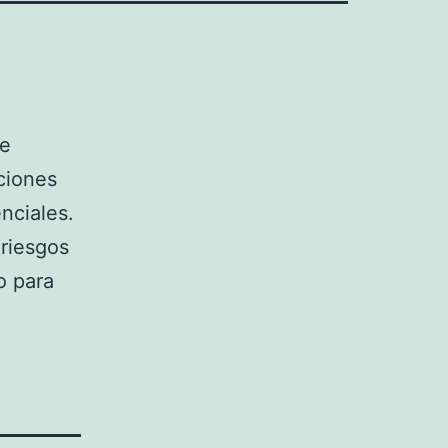
te
ciones
nciales.
 riesgos
o para