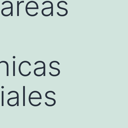
 áreas
nicas
iales