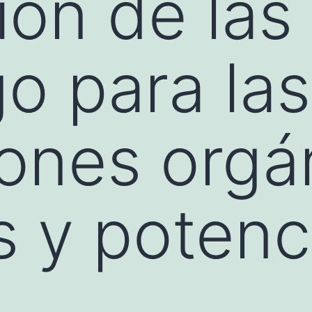
ión de las
go para las
ones orgá
s y potenc