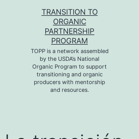
Skip
TRANSITION TO
to
ORGANIC
content
PARTNERSHIP
PROGRAM
TOPP is a network assembled
by the USDA’s National
Organic Program to support
transitioning and organic
producers with mentorship
and resources.