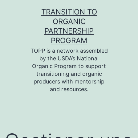
Skip
TRANSITION TO
to
ORGANIC
content
PARTNERSHIP
PROGRAM
TOPP is a network assembled
by the USDA’s National
Organic Program to support
transitioning and organic
producers with mentorship
and resources.