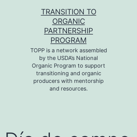
Skip
TRANSITION TO
to
ORGANIC
content
PARTNERSHIP
PROGRAM
TOPP is a network assembled
by the USDA’s National
Organic Program to support
transitioning and organic
producers with mentorship
and resources.