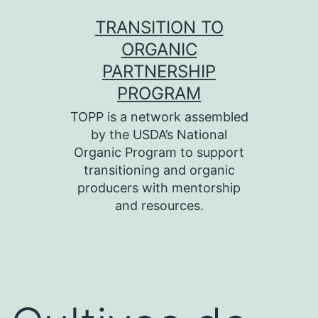
Skip
TRANSITION TO
to
ORGANIC
content
PARTNERSHIP
PROGRAM
TOPP is a network assembled
by the USDA’s National
Organic Program to support
transitioning and organic
producers with mentorship
and resources.