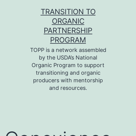
Skip
TRANSITION TO
to
ORGANIC
content
PARTNERSHIP
PROGRAM
TOPP is a network assembled
by the USDA’s National
Organic Program to support
transitioning and organic
producers with mentorship
and resources.