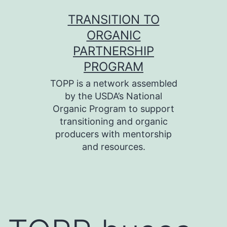
Skip
TRANSITION TO
to
ORGANIC
content
PARTNERSHIP
PROGRAM
TOPP is a network assembled
by the USDA’s National
Organic Program to support
transitioning and organic
producers with mentorship
and resources.