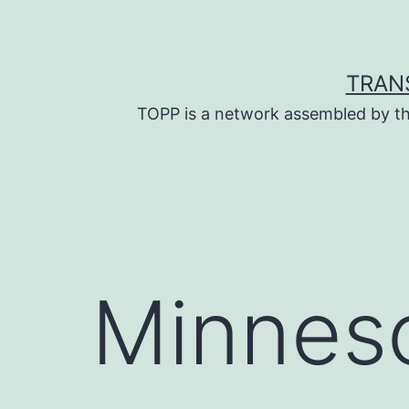
Skip
to
content
TRAN
TOPP is a network assembled by th
Minnes