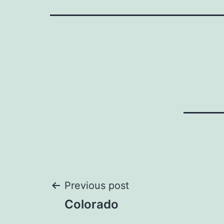
Navegación
Previous post
Colorado
de