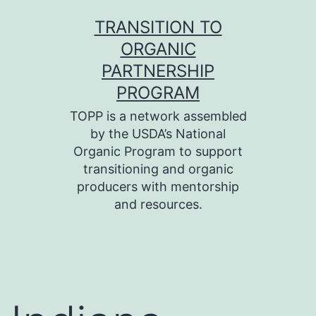
Skip
TRANSITION TO
to
ORGANIC
content
PARTNERSHIP
PROGRAM
TOPP is a network assembled
by the USDA’s National
Organic Program to support
transitioning and organic
producers with mentorship
and resources.