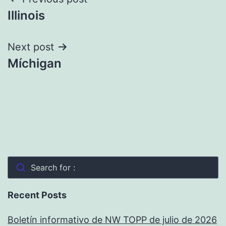
Navegación
Illinois
de
entradas
Next post
Míchigan
Search for :
Recent Posts
Boletín informativo de NW TOPP de julio de 2026