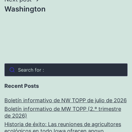
Navegación
Washington
de
entradas
Search for :
Recent Posts
Boletín informativo de NW TOPP de julio de 2026
Boletín informativo de MW TOPP (2.º trimestre
de 2026)
Historia de éxito: Las reuniones de agricultores
ecológicos en todo Iowa ofrecen apoyo