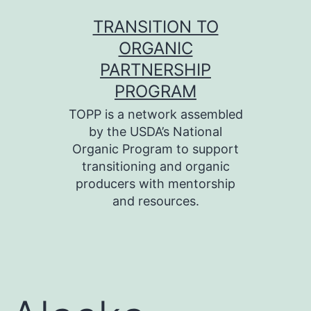
Skip
TRANSITION TO
to
ORGANIC
content
PARTNERSHIP
PROGRAM
TOPP is a network assembled
by the USDA’s National
Organic Program to support
transitioning and organic
producers with mentorship
and resources.