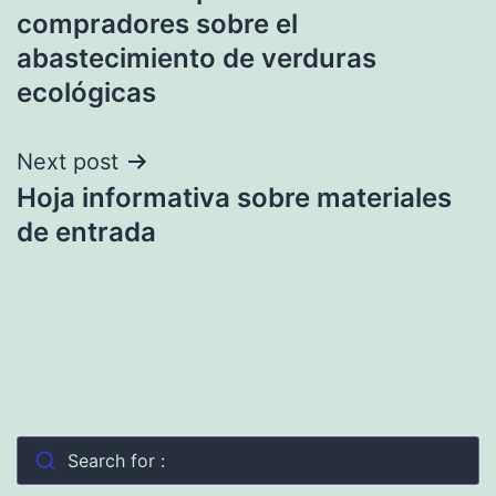
de
compradores sobre el
entradas
abastecimiento de verduras
ecológicas
Next post
Hoja informativa sobre materiales
de entrada
Search for :