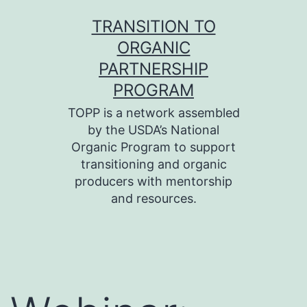
Skip
TRANSITION TO
to
ORGANIC
content
PARTNERSHIP
PROGRAM
TOPP is a network assembled
by the USDA’s National
Organic Program to support
transitioning and organic
producers with mentorship
and resources.