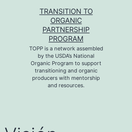
Skip
TRANSITION TO
to
ORGANIC
content
PARTNERSHIP
PROGRAM
TOPP is a network assembled
by the USDA’s National
Organic Program to support
transitioning and organic
producers with mentorship
and resources.