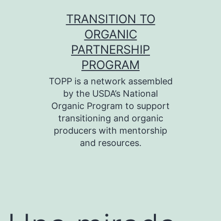
Skip
TRANSITION TO
to
ORGANIC
content
PARTNERSHIP
PROGRAM
TOPP is a network assembled
by the USDA’s National
Organic Program to support
transitioning and organic
producers with mentorship
and resources.