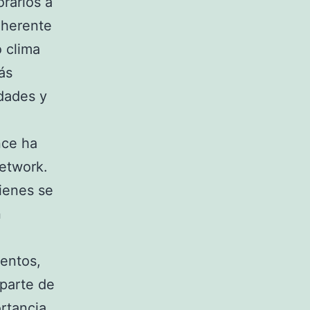
orarlos a
nherente
 clima
ás
edades y
nce ha
etwork.
ienes se
n
ientos,
 parte de
rtancia