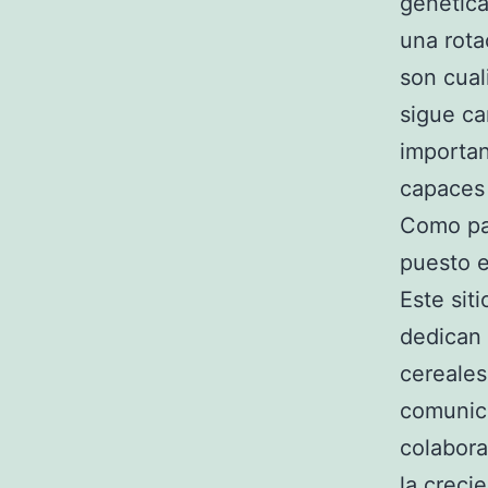
genética
una rota
son cual
sigue c
importan
capaces 
Como par
puesto e
Este sit
dedican 
cereales
comunica
colabora
la creci