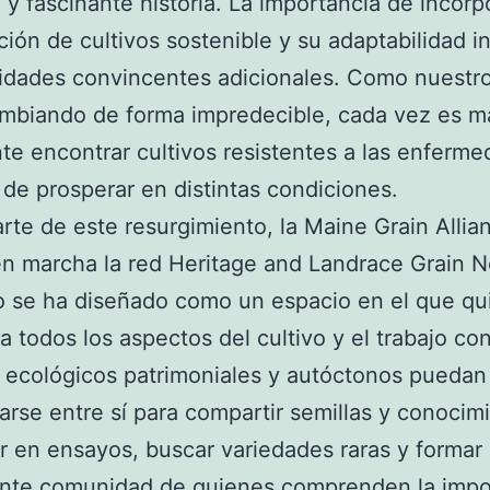
 y fascinante historia. La importancia de incorp
ción de cultivos sostenible y su adaptabilidad i
idades convincentes adicionales. Como nuestro
ambiando de forma impredecible, cada vez es m
te encontrar cultivos resistentes a las enferm
de prosperar en distintas condiciones.
te de este resurgimiento, la Maine Grain Allia
n marcha la red Heritage and Landrace Grain N
io se ha diseñado como un espacio en el que qu
a todos los aspectos del cultivo y el trabajo co
 ecológicos patrimoniales y autóctonos puedan
rse entre sí para compartir semillas y conocim
r en ensayos, buscar variedades raras y formar
ente comunidad de quienes comprenden la impo