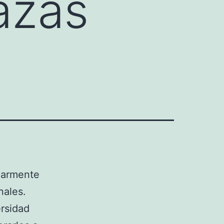
azas
larmente
nales.
ersidad