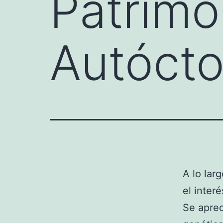
Patrimo
Autóct
A lo lar
el inter
Se aprec