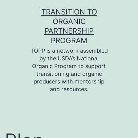
Skip
TRANSITION TO
to
ORGANIC
content
PARTNERSHIP
PROGRAM
TOPP is a network assembled
by the USDA’s National
Organic Program to support
transitioning and organic
producers with mentorship
and resources.