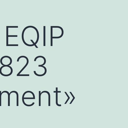
 EQIP
#823
ement»