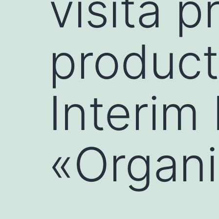
visita p
product
Interim
«Organ