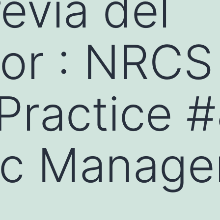
revia del
or : NRCS
 Practice 
ic Manag