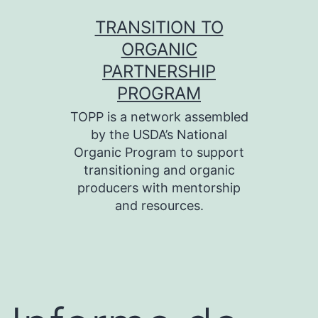
Skip
TRANSITION TO
to
ORGANIC
content
PARTNERSHIP
PROGRAM
TOPP is a network assembled
by the USDA’s National
Organic Program to support
transitioning and organic
producers with mentorship
and resources.