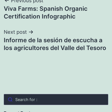
Navegación
Previous post
Viva Farms: Spanish Organic
de
Certification Infographic
entradas
Next post
Informe de la sesión de escucha a
los agricultores del Valle del Tesoro
Search for :